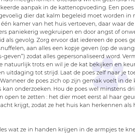
 verkeerde aanpak in de kattenopvoeding. Een poe
ss-gevoelig dier dat kalm begeleid moet worden in 
n één kamer van het huis vertoeven, daar waar de
mers paniekerig wegkruipen en door angst of onw
 als gevolg. Zorg ervoor dat iedereen de poes gerus
snuffelen, aan alles een kopje geven (op de wang
s-geven”) zodat alles gepersonaliseerd word. Verm
je natuurlijk trots en wil je de kat bekijken en keu
 uitdaging tot strijd. Laat de poes zelf naar je t
. Wanneer de poes zich op zijn gemak voelt in de 
is kan onderzoeken. Hou de poes wel minstens dri
n open te zetten : het dier moet eerst al haar g
cht krijgt, zodat ze het huis kan herkennen als h
s wat ze in handen krijgen in de armpjes te knel