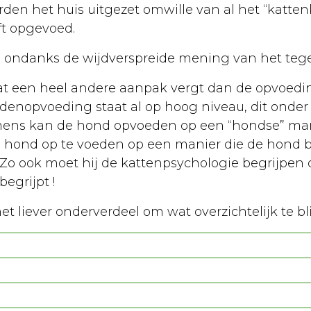
rden het huis uitgezet omwille van al het “kattenkw
ft opgevoed.
 ondanks de wijdverspreide mening van het teg
at een heel andere aanpak vergt dan de opvoedin
enopvoeding staat al op hoog niveau, dit onder
mens kan de hond opvoeden op een “hondse” mani
ond op te voeden op een manier die de hond be
 Zo ook moet hij de kattenpsychologie begrijpen 
egrijpt !
het liever onderverdeel om wat overzichtelijk te bl