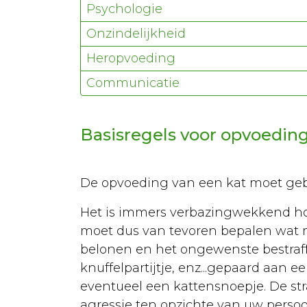
Fokken
Psychologie
Urgentie
Onzindelijkheid
Heropvoeding
Voeding
Communicatie
Ziekten
Courante
Basisregels voor opvoedin
ziektes
Vergiftigingen
De opvoeding van een kat moet gebe
EHBO
Het is immers verbazingwekkend ho
Rassen
moet dus van tevoren bepalen wat 
Sterilisatie
belonen en het ongewenste bestraffe
knuffelpartijtje, enz...gepaard aan 
Algemeen
eventueel een kattensnoepje. De str
Euthanasie
agressie ten opzichte van uw persoo