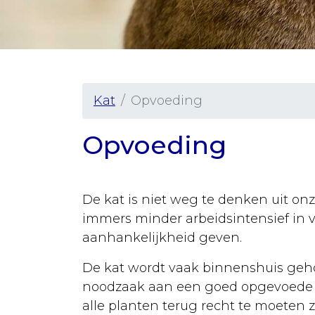
Vaccineren
Urgentie
Senior
hond
Kat
Opvoeding
Ziekten
Rassen
Opvoeding
Sterilisatie
Castratie
De kat is niet weg te denken uit onz
immers minder arbeidsintensief in 
Algemeen
aanhankelijkheid geven.
Tabel
De kat wordt vaak binnenshuis geho
gewichten
noodzaak aan een goed opgevoede p
Vergiftiging
alle planten terug recht te moeten 