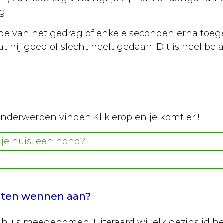
g.
ijde van het gedrag of enkele seconden erna toe
at hij goed of slecht heeft gedaan. Dit is heel bela
onderwerpen vinden:Klik erop en je komt er !
 je huis, een hond?
laten wennen aan?
huis meegenomen. Uiteraard wil elk gezinslid het