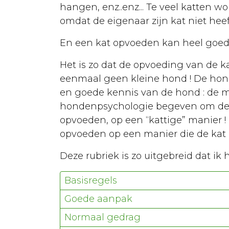
Euthanasie
hangen, enz..enz... Te veel katten wo
omdat de eigenaar zijn kat niet hee
Kanker
En een kat opvoeden kan heel goed
Kat
Het is zo dat de opvoeding van de k
Aankoop
eenmaal geen kleine hond ! De hond
Opvoeding
en goede kennis van de hond : de 
hondenpsychologie begeven om de h
Verzorging
opvoeden, op een “kattige” manier !
Lichaamsverzorging
opvoeden op een manier die de kat b
Dierenarts
Deze rubriek is zo uitgebreid dat ik 
Ontwormen
Basisregels
Kattenbak
Goede aanpak
Vaccineren
Normaal gedrag