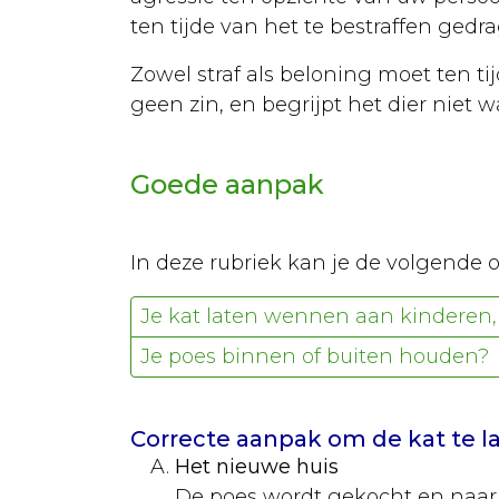
ten tijde van het te bestraffen gedra
Vogels
Papegaaien
Zowel straf als beloning moet ten t
geen zin, en begrijpt het dier niet w
Soorten
Aankoop
Goede aanpak
Huisvesting
Verzorging
In deze rubriek kan je de volgende 
Voeding
Je kat laten wennen aan kinderen,
Ziekten
Je poes binnen of buiten houden?
Parkieten
Aankoop
Correcte aanpak om de kat te 
Het nieuwe huis
Huisvesting
De poes wordt gekocht en naar 