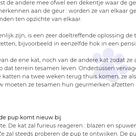
t de andere mee ofwel een dekentje waar de geure
herkennen aan de geur : worden ze van elkaar g
mden ten opzichte van elkaar.
ijk zijn, is een zeer doeltreffende oplossing d
zetten, bijvoorbeeld in eenzelfde hok in een pensi
van de ene kat, noch van de andere kat zodat ze 
op dat terrein tesamen leven. Ondertussen verva
 katten na twee weken terug thuis komen, ze als
uw moeten ze tesamen hun geurmerken afzetten 
, de pup komt nieuw bij
ste. De kat zal furieus reageren : blazen en spu
Ze zal steeds proberen de pup te ontwijken. De pu