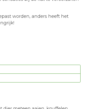
gepast worden, anders heeft het
ngrijk!
 dier meteen aaien, knuffelen,