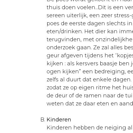
Opvoeding
thuis doen voelen...Dit is een
sereen uiterlijk, een zeer stre
Voeding
poes de eerste dagen slechts i
Kweken
eten/drinken. Het dier kan im
terugvinden, met onzindelijkheid
Ziekten
onderzoek gaan. Ze zal alles be
Kanaries
geur afgeven tijdens het “kopje
kijken : als kersvers baasje ben 
Aankoop
ogen kijken” een bedreiging, een
Huisvesting
zelfs al duurt dat enkele dagen
zodat ze op eigen ritme het hu
Verzorging
de deur of de ramen naar de tui
Voeding
weten dat ze daar eten en aanda
Kweken
Kinderen
Ziekten
Kinderen hebben de neiging alle