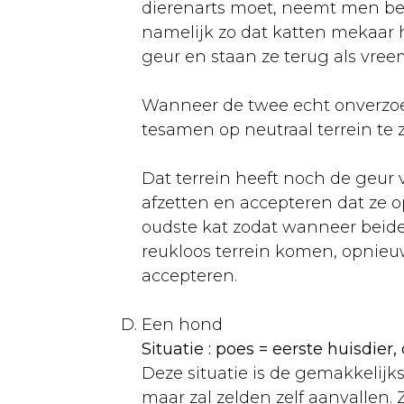
Duiven
dierenarts moet, neemt men bes
namelijk zo dat katten mekaar 
Aankoop
geur en staan ze terug als vree
Rassen
Wanneer de twee echt onverzoenl
Huisvesting
tesamen op neutraal terrein te 
Verzorging
Dat terrein heeft noch de geur 
Voeding
afzetten en accepteren dat ze 
Ziekten
oudste kat zodat wanneer beide
reukloos terrein komen, opnie
Vogelgroep
accepteren.
Andere
Een hond
dieren
Situatie : poes = eerste huisdier
Konijn
Deze situatie is de gemakkelijk
Aanschaf
maar zal zelden zelf aanvallen. 