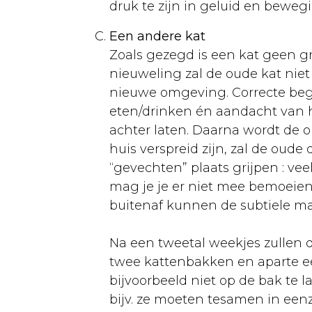
Volièrevogels
druk te zijn in geluid en beweg
Aankoop
Een andere kat
Zoals gezegd is een kat geen gr
Volière
nieuweling zal de oude kat niet
Voeding
nieuwe omgeving. Correcte begel
eten/drinken én aandacht van 
Ziekten
achter laten. Daarna wordt de ou
Kippen
huis verspreid zijn, zal de oude
“gevechten” plaats grijpen : ve
Algemeen
mag je je er niet mee bemoeien
Verzorging
buitenaf kunnen de subtiele mac
Voeding
Na een tweetal weekjes zullen
Rassen
twee kattenbakken en aparte e
bijvoorbeeld niet op de bak te 
Ziekten
bijv. ze moeten tesamen in eenze