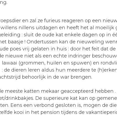
ing.
oepsdier en zal ze furieus reageren op een nieuw
 willens nillens uitdagen en heeft het al moeili
eiding : sluit de oude kat enkele dagen op in é
het baasje ! Ondertussen kan de nieuweling wen
de poes vrij gelaten in huis : door het feit dat d
 de nieuwe niet als een echte indringer beschouwe
el lawaai (grommen, huilen en spuwen) en rondvl
 : de dieren leren aldus hun meerdere te (h)er
htstrijd behoorlijk in de war brengen.
 de meeste katten mekaar geaccepteerd hebben . 
et/drinkbakjes. De superieure kat kan op gemene
laten. Eens een verbond gesloten is, mogen de d
lfde kooi in het pension tijdens de vakantieperio