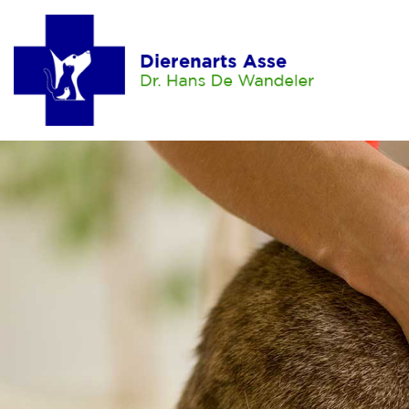
Home
Hond
Aankoop
Opvoeding
Voeding
Verzorging
Lichaamsverzorging
Dierenarts
Ontwormen