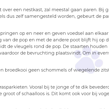
 over een nestkast, zal meestal gaan paren. Bij 
s dus zelf samengesteld worden, gebeurt de par
springen op en neer en geven voedsel aan elkaar 
van de pop en met de andere poot blijft hij op d
eidt de vleugels rond de pop. De staarten houden
waardoor de bevruchting plaatsvindt. Om in evenw
n een broedkooi geen schommels of wiegelende zit
sparkieten. Vooral bij te jonge of te dik bevederd
te groot of schaalloos is. Dit komt ook voor bij v