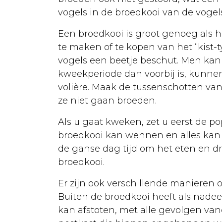
Euthanasie
vogels in de broedkooi van de vogel
Kanker
Een broedkooi is groot genoeg als 
Kat
te maken of te kopen van het “kist-t
vogels een beetje beschut. Men kan
Aankoop
kweekperiode dan voorbij is, kunne
Opvoeding
volière. Maak de tussenschotten van
ze niet gaan broeden.
Verzorging
Als u gaat kweken, zet u eerst de po
Lichaamsverzorging
broedkooi kan wennen en alles kan 
Dierenarts
de ganse dag tijd om het eten en dr
broedkooi.
Ontwormen
Er zijn ook verschillende manieren
Kattenbak
Buiten de broedkooi heeft als nadee
Vaccineren
kan afstoten, met alle gevolgen van