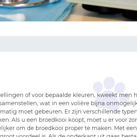
ellingen of voor bepaalde kleuren, kweekt men he
amenstellen, wat in een volière bijna onmogelijk
lmatig moet gebeuren. Er zijn verschillende typen
n. Als u een broedkooi koopt, moet u er voor zor
kelijker om de broedkooi proper te maken. Met een
root voordeel is. Als de onderkant uit gaas besta