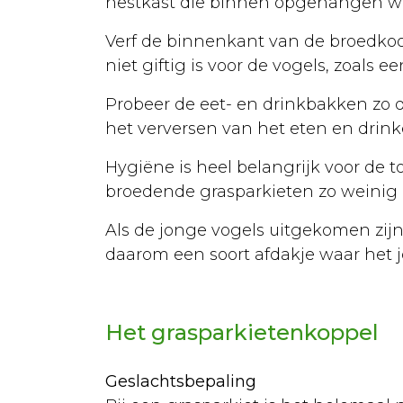
nestkast die binnen opgehangen word
Fokken
Urgentie
Verf de binnenkant van de broedkooi i
niet giftig is voor de vogels, zoals e
Voeding
Probeer de eet- en drinkbakken zo di
Ziekten
het verversen van het eten en drink
Courante
Hygiëne is heel belangrijk voor de
ziektes
broedende grasparkieten zo weinig m
Vergiftigingen
Als de jonge vogels uitgekomen zij
EHBO
daarom een soort afdakje waar het 
Rassen
Sterilisatie
Het grasparkietenkoppel
Algemeen
Geslachtsbepaling
Euthanasie