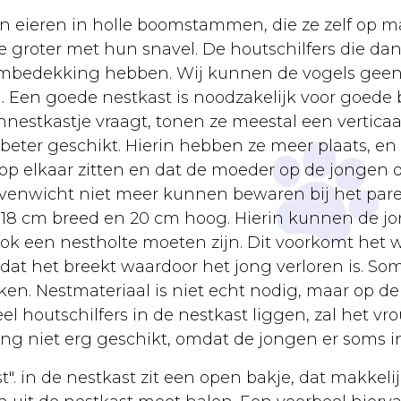
un eieren in holle boomstammen, die ze zelf op 
ze groter met hun snavel. De houtschilfers die da
dembedekking hebben. Wij kunnen de vogels gee
Een goede nestkast is noodzakelijk voor goede br
nestkastje vraagt, tonen ze meestal een verticaal
eter geschikt. Hierin hebben ze meer plaats, en b
l op elkaar zitten en dat de moeder op de jongen 
enwicht niet meer kunnen bewaren bij het paren,
8 cm breed en 20 cm hoog. Hierin kunnen de jonge
ook een nestholte moeten zijn. Dit voorkomt het w
n dat het breekt waardoor het jong verloren is. 
ken. Nestmateriaal is niet echt nodig, maar op 
eel houtschilfers in de nestkast liggen, zal het vr
ng niet erg geschikt, omdat de jongen er soms i
. in de nestkast zit een open bakje, dat makkelijk