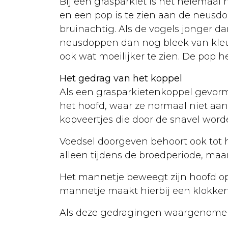
Bij een grasparkiet is het helemaal 
Vogels
en een pop is te zien aan de neusd
bruinachtig. Als de vogels jonger d
Papegaaien
neusdoppen dan nog bleek van kleur z
Soorten
ook wat moeilijker te zien. De pop 
Aankoop
Het gedrag van het koppel
Als een grasparkietenkoppel gevormd 
Huisvesting
het hoofd, waar ze normaal niet aank
Verzorging
kopveertjes die door de snavel wor
Voeding
Voedsel doorgeven behoort ook tot 
Ziekten
alleen tijdens de broedperiode, maa
Parkieten
Het mannetje beweegt zijn hoofd op 
mannetje maakt hierbij een klokken
Aankoop
Als deze gedragingen waargenomen 
Huisvesting