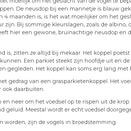
niet moeilijk om het geslacht van de vogel te be
oppen. De neusdop bij een mannetje is blauw gekl
an 4 maanden is, is het wat moeilijker om het ges
ijn. Bij sommige kleurslagen, zoals de albino, de
heeft hier een gewone, bruinachtige neusdop en 
is, zitten ze altijd bij mekaar. Het koppel poetst
unnen. Een parkiet steekt zijn hoofdje uit en de
den gegleden. Het koppel kan soms erg lang met
het gedrag van een grasparkietenkoppel. Het voe
r ook daarbuiten.
en neer om het voedsel op te rispen uit de krop 
d geluid. Meestal wordt er echt voedsel doorgeg
worden, zijn de vogels in broedstemming.