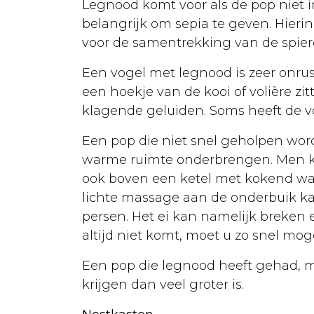
Legnood komt voor als de pop niet in
Volièrevogels
belangrijk om sepia te geven. Hierin
Aankoop
voor de samentrekking van de spier
Volière
Een vogel met legnood is zeer onrus
Voeding
een hoekje van de kooi of volière zi
klagende geluiden. Soms heeft de v
Ziekten
Een pop die niet snel geholpen word
Kippen
warme ruimte onderbrengen. Men kan 
Algemeen
ook boven een ketel met kokend wat
lichte massage aan de onderbuik kan
Verzorging
persen. Het ei kan namelijk breken 
Voeding
altijd niet komt, moet u zo snel moge
Rassen
Een pop die legnood heeft gehad, 
krijgen dan veel groter is.
Ziekten