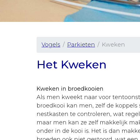
Vaccineren
Urgentie
Senior
hond
Vogels
Parkieten
Kweken
Ziekten
Rassen
Het Kweken
Sterilisatie
Castratie
Kweken in broedkooien
Als men kweekt naar voor tentoonst
Algemeen
broedkooi kan men, zelf de koppels s
Tabel
nestkasten te controleren, wat rege
gewichten
maar men kan ze zelf makkelijk make
onder in de kooi is. Het is dan mak
Vergiftiging
broeden ook niet gestoord, wat een g