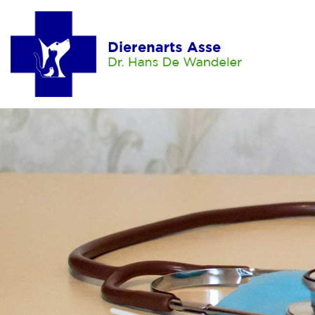
Home
Hond
Aankoop
Opvoeding
Voeding
Verzorging
Lichaamsverzorging
Dierenarts
Ontwormen