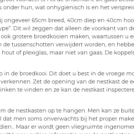
s onder hun, wat onhygiënisch is en het versprei
hij ongeveer 65cm breed, 40cm diep en 40cm hoog
ype”. Dit wil zeggen dat alleen de voorkant van de
 ook grotere broedkooien maken, waartussen u ee
n de tussenschotten verwijdert worden, en hebbe
 hout of plexiglas, maar niet van gaas. De kopp
p in de broedkooi. Dit doet u best in de vroege m
verkennen. Zet de opening van de nestkast de ee
inken te vinden en ze kan de nestkast inspectere
 om de nestkasten op te hangen. Men kan ze buit
l dat men soms onverwachts bij het proper maken
dien... Maar er wordt geen vliegruimte ingenomen,