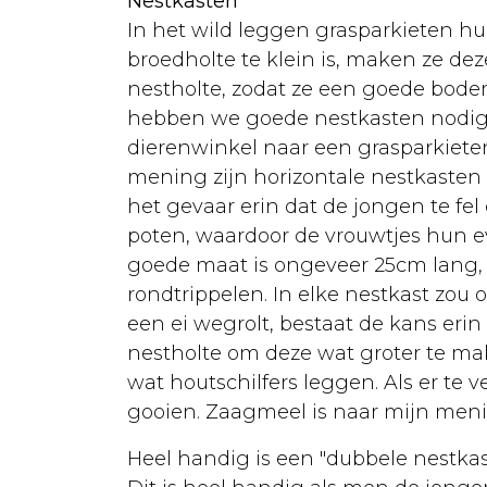
Duiven
Nestkasten
In het wild leggen grasparkieten h
Aankoop
broedholte te klein is, maken ze de
Rassen
nestholte, zodat ze een goede bo
hebben we goede nestkasten nodig. 
Huisvesting
dierenwinkel naar een grasparkieten
Verzorging
mening zijn horizontale nestkasten b
het gevaar erin dat de jongen te fe
Voeding
poten, waardoor de vrouwtjes hun ev
Ziekten
goede maat is ongeveer 25cm lang, 1
rondtrippelen. In elke nestkast zou 
Vogelgroep
een ei wegrolt, bestaat de kans eri
Andere
nestholte om deze wat groter te ma
wat houtschilfers leggen. Als er te v
dieren
gooien. Zaagmeel is naar mijn meni
Konijn
Heel handig is een "dubbele nestkast"
Aanschaf