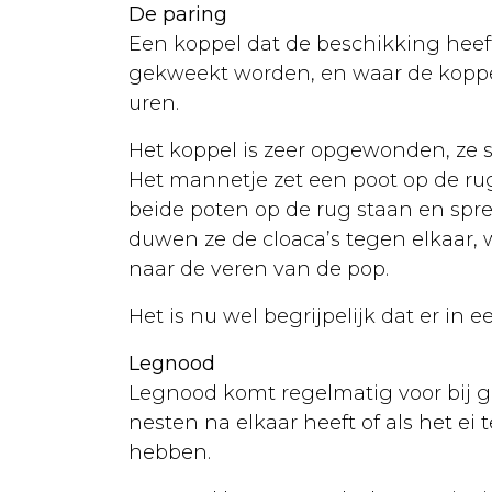
De paring
Opvoeding
Een koppel dat de beschikking heeft
Voeding
gekweekt worden, en waar de koppel
uren.
Kweken
Ziekten
Het koppel is zeer opgewonden, ze 
Het mannetje zet een poot op de rug 
Kanaries
beide poten op de rug staan en spr
Aankoop
duwen ze de cloaca’s tegen elkaar, 
naar de veren van de pop.
Huisvesting
Het is nu wel begrijpelijk dat er i
Verzorging
Legnood
Voeding
Legnood komt regelmatig voor bij gra
Kweken
nesten na elkaar heeft of als het ei 
hebben.
Ziekten