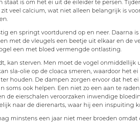
 staat is om het ei uit de eileider te persen. Tij
 zit veel calcium, wat niet alleen belangrijk is vo
en.
tig en springt voortdurend op en neer. Daarna is 
tten met de vleugels een beetje uit elkaar en de 
ogel een met bloed vermengde ontlasting.
t, kan sterven. Men moet de vogel onmiddellijk ui
sla-olie op de cloaca smeren, waardoor het ei m
er houden. De dampen zorgen ervoor dat het ei 
 soms ook helpen. Een niet zo een aan te raden m
en de eierschalen veroorzaken inwendige bloedinge
lijk naar de dierenarts, waar hij een inspuiting kr
mag minstens een jaar niet meer broeden omdat