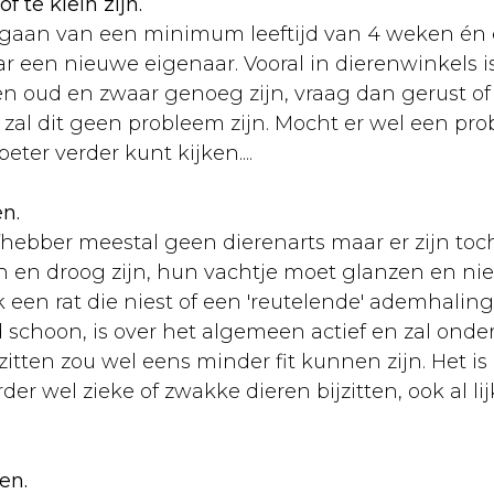
f te klein zijn.
egaan van een minimum leeftijd van 4 weken én
 een nieuwe eigenaar. Vooral in dierenwinkels is d
eren oud en zwaar genoeg zijn, vraag dan gerust of
 zal dit geen probleem zijn. Mocht er wel een p
ter verder kunt kijken....
en.
fhebber meestal geen dierenarts maar er zijn toc
n en droog zijn, hun vachtje moet glanzen en n
 een rat die niest of een 'reutelende' ademhalin
 schoon, is over het algemeen actief en zal ond
ft zitten zou wel eens minder fit kunnen zijn. Het 
r wel zieke of zwakke dieren bijzitten, ook al lij
en.