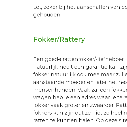
Fokken
Let, zeker bij het aanschaffen van
Urgentie
gehouden.
Voeding
Ziekten
Fokker/Rattery
Courante
ziektes
Een goede rattenfokker/-liefhebber l
Vergiftigingen
natuurlijk nooit een garantie kan zij
fokker natuurlijk ook mee maar zulle
EHBO
aanstaande moeder en later het nest
Rassen
mensenhanden. Vaak zal een fokker 
vragen heb je een adres waar je terec
Sterilisatie
fokker vaak groter en zwaarder. Ra
Algemeen
fokkers kan zijn dat ze niet zo heel 
ratten te kunnen halen. Op deze site 
Euthanasie