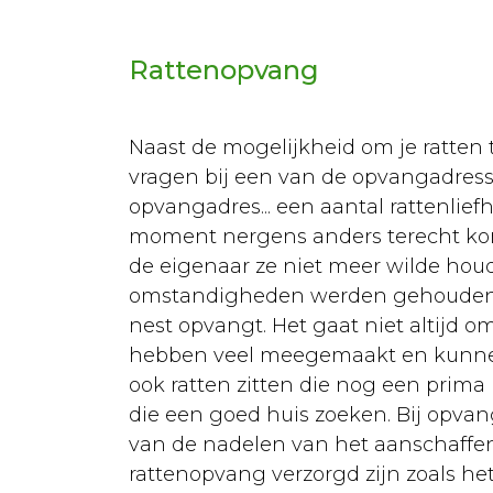
Vogels
Rattenopvang
Papegaaien
Soorten
Naast de mogelijkheid om je ratten 
Aankoop
vragen bij een van de opvangadresse
Huisvesting
opvangadres... een aantal rattenlie
moment nergens anders terecht kond
Verzorging
de eigenaar ze niet meer wilde houd
Voeding
omstandigheden werden gehouden. 
nest opvangt. Het gaat niet altijd o
Ziekten
hebben veel meegemaakt en kunnen 
Parkieten
ook ratten zitten die nog een prima
die een goed huis zoeken. Bij opvang
Aankoop
van de nadelen van het aanschaffen v
Huisvesting
rattenopvang verzorgd zijn zoals h