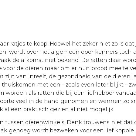
aar ratjes te koop. Hoewel het zeker niet zo is dat
n, wordt over het algemeen door kenners toch af
vaak de afkomst niet bekend. De ratten daar wo
fde voor de dieren maar om er hun brood mee te v
at zijn van inteelt, de gezondheid van de dieren l
huiskomen met een - zoals even later blijkt - zwa
am worden als ratten die bij een liefhebber vand
boorte veel in de hand genomen en wennen zo sne
 alleen praktisch gezien al niet mogelijk.
zijn tussen dierenwinkels. Denk trouwens niet dat 
aak genoeg wordt bezweken voor een lief koppie...