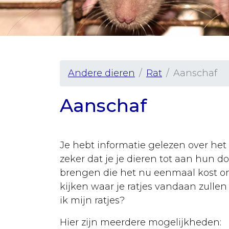
Vaccineren
Urgentie
Senior
hond
Andere dieren
Rat
Aanschaf
Ziekten
Rassen
Aanschaf
Sterilisatie
Castratie
Je hebt informatie gelezen over het 
zeker dat je je dieren tot aan hun d
Algemeen
brengen die het nu eenmaal kost o
Tabel
kijken waar je ratjes vandaan zullen
gewichten
ik mijn ratjes?
Vergiftiging
Hier zijn meerdere mogelijkheden: