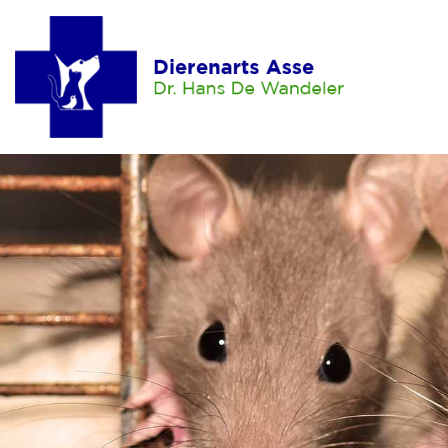
Home
Hond
Aankoop
Opvoeding
Voeding
Verzorging
Lichaamsverzorging
Dierenarts
Ontwormen