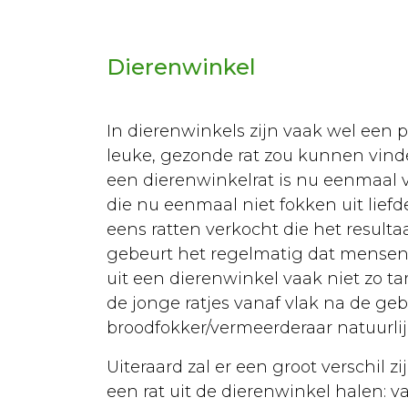
Euthanasie
Kanker
Dierenwinkel
Kat
Aankoop
In dierenwinkels zijn vaak wel een p
leuke, gezonde rat zou kunnen vinde
Opvoeding
een dierenwinkelrat is nu eenmaal 
Verzorging
die nu eenmaal niet fokken uit lie
eens ratten verkocht die het resulta
Lichaamsverzorging
gebeurt het regelmatig dat mensen t
Dierenarts
uit een dierenwinkel vaak niet zo t
de jonge ratjes vanaf vlak na de ge
Ontwormen
broodfokker/vermeerderaar natuurlijk
Kattenbak
Uiteraard zal er een groot verschil 
Vaccineren
een rat uit de dierenwinkel halen: v