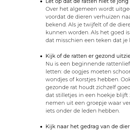
Let op dat de ratten niet te jong o
Volièrevogels
Over het algemeen wordt uitg
Aankoop
voordat de dieren verhuizen naar
bekend. Als je twijfelt of de di
Volière
kunnen worden. Als het goed is
Voeding
dat misschien een teken dat je be
Ziekten
Kijk of de ratten er gezond uitzi
Kippen
Nu is een beginnende rattenlie
letten: de oogjes moeten schoo
Algemeen
wondjes of korstjes hebben. Ook
Verzorging
gezonde rat houdt zichzelf goed
dat stilletjes in een hoekje blij
Voeding
nemen uit een groepje waar verde
Rassen
iets onder de leden hebben.
Ziekten
Kijk naar het gedrag van de dier