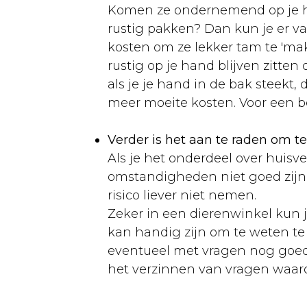
Duiven
Komen ze ondernemend op je han
Aankoop
rustig pakken? Dan kun je er v
kosten om ze lekker tam te 'maken
Rassen
rustig op je hand blijven zitten
Huisvesting
als je je hand in de bak steekt
meer moeite kosten. Voor een be
Verzorging
Voeding
Verder is het aan te raden om t
Als je het onderdeel over huisve
Ziekten
omstandigheden niet goed zijn. 
Vogelgroep
risico liever niet nemen.
Zeker in een dierenwinkel kun je
Andere
kan handig zijn om te weten te 
dieren
eventueel met vragen nog goed 
het verzinnen van vragen waarop
Konijn
Aanschaf