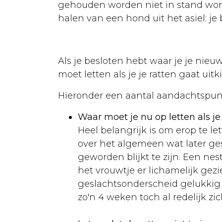
gehouden worden niet in stand word
Opvoeding
halen van een hond uit het asiel: j
Voeding
Kweken
Als je besloten hebt waar je je nie
Ziekten
moet letten als je je ratten gaat uitk
Kanaries
Hieronder een aantal aandachtspun
Aankoop
Waar moet je nu op letten als je
Huisvesting
Heel belangrijk is om erop te l
over het algemeen wat later ges
Verzorging
geworden blijkt te zijn. Een nes
Voeding
het vrouwtje er lichamelijk gezi
geslachtsonderscheid gelukkig ni
Kweken
zo'n 4 weken toch al redelijk zic
Ziekten